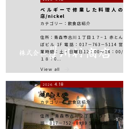
ベルギーで修業した料理人の
店/nickel
カテゴリー：飲食店紹介
住所：青森市古川１丁目１７−１ 赤とん
ぼビル 1F 電話：017－763－5114 営
業時間：土・日曜日12：00～14：00/
１８：0...
View all
4.18
2026
焼鳥 えん
カテゴリー：飲食店紹介
住所：青森市古川２丁目１９−１８ 電
話：017－752－8989 営業時間：17：