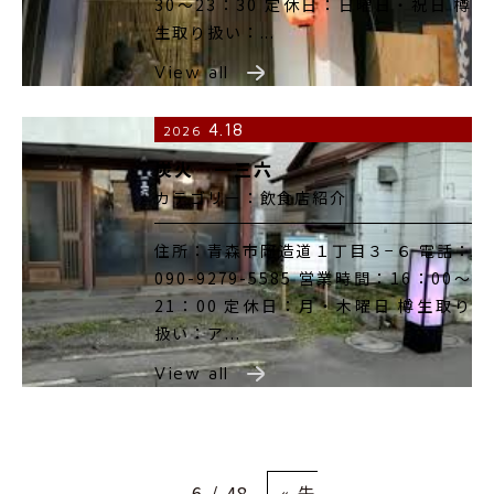
30～23：30 定休日：日曜日・祝日 樽
生取り扱い：...
View all
4.18
2026
炭火 一三六
カテゴリー：飲食店紹介
住所：青森市岡造道１丁目３−６ 電話：
090-9279-5585 営業時間：16：00～
21：00 定休日：月・木曜日 樽生取り
扱い：ア...
View all
6 / 48
« 先