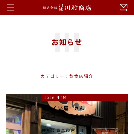
ホーム
お知らせ
お知らせ
蒼川特集
カテゴリー：飲食店紹介
会社概要
アクセス
4.18
2026
呑みくい屋 さん
カテゴリー：飲食店紹介
住所：青森市古川１丁目１７−１ 赤とん